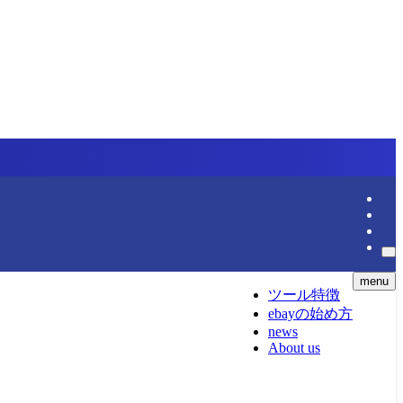
menu
ツール特徴
ebayの始め方
news
About us