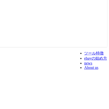
ツール特徴
ebayの始め方
news
About us