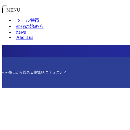
MENU
ツール特徴
ebayの始め方
news
About us
ebay輸出から始める越境ECコミュニティ