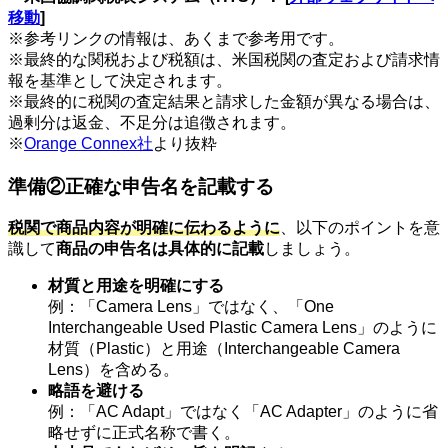
移動
]
※参考リンクの情報は、あくまで参考用です。
※最終的な関税および税額は、米国税関の査定および請求情
報を基準として決定されます。
※最終的に税関の査定結果と請求した金額が異なる場合は、
過剰分は返金、不足分は追徴されます。
※
Orange Connex社
より抜粋
準備②正確な申告名を記載する
税関で商品内容が明確に伝わるように
、以下のポイントを意
識して
商品の申告名は具体的に記載
しましょう。
材質と用途を明確にする
例：「Camera Lens」ではなく、「One
Interchangeable Used Plastic Camera Lens」のように
材質（Plastic）と用途（Interchangeable Camera
Lens）を含める。
略語を避ける
例：「AC Adapt」ではなく「AC Adapter」のように省
略せずに正式名称で書く。