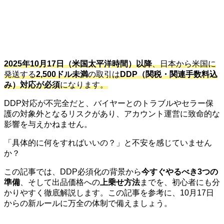
2025年10月17日（米国太平洋時間）以降
、日本から米国に
発送する
2,500ドル未満
の取引は
DDP（関税・関連手数料込
み）対応が必須
になります。
DDP対応が不完全だと、バイヤーとのトラブルやセラー保
護の対象外となるリスクがあり、アカウント運営に致命的な
影響を与えかねません。
「具体的に何をすればいいの？」と不安を感じていません
か？
この記事では、DDP必須化の背景から
今すぐやるべき3つの
準備
、そして出品価格への
上乗せ方法
までを、初心者にも分
かりやすく徹底解説します。この記事を参考に、10月17日
からの新ルールに万全の体制で備えましょう。