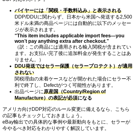
バイヤーには「関税・手数料込み」と表示される
DDP/DDUに関わらず、日本から米国へ発送する2,500
米ドル未満の商品ページには自動的に以下のメッセー
ジが表示されます。
“This item includes applicable import fees
—
you
won’t pay anything extra after checkout.”
（訳：この商品には適用される輸入関税が含まれてい
ます。お支払い完了後に追加料金が発生することはあ
りません。）
DDU発送ではセラー保護（セラープロテクト）が適用
されない
関税理由の未着ケースなどが開かれた場合にセラー不
利で終了し、Defectがつく可能性があります。
出品ページに
原産国（Country/Region of
Manufacture）の表記が必須
になる
アメリカ向けDDP対応のルール変更に備えるなら、こちら
の記事もチェックしておきましょう。
eBay輸出での具体的な事例や最新動向をもとに、セラーが
今やるべき対応をわかりやすく解説しています。