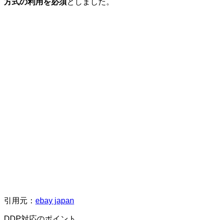
方式の利用を必須
としました。
引用元：
ebay japan
DDP対応のポイント