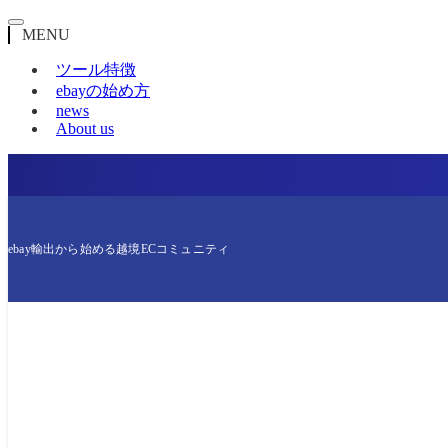
MENU
ツール特徴
ebayの始め方
news
About us
ebay輸出から始める越境ECコミュニティ