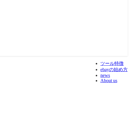
ツール特徴
ebayの始め方
news
About us