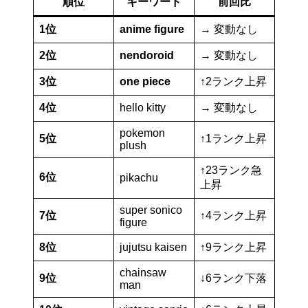
順位
キーワード
前回比
1位
anime figure
→ 変動なし
2位
nendoroid
→ 変動なし
3位
one piece
↑2ランク上昇
4位
hello kitty
→ 変動なし
pokemon
5位
↑1ランク上昇
plush
↑23ランク急
6位
pikachu
上昇
super sonico
7位
↑4ランク上昇
figure
8位
jujutsu kaisen
↑9ランク上昇
chainsaw
9位
↓6ランク下落
man