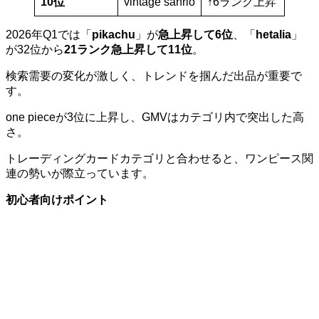
10位
vintage sanrio
↑6ランク上昇
2026年Q1では「
pikachu
」が
急上昇して6位
、「
hetalia
」
が32位から
21ランク急上昇して11位
。
検索需要の変化が激しく、トレンドを掴んだ出品が重要で
す。
one pieceが3位に上昇し、GMVはカテゴリ内で突出した高
さ。
トレーディングカードカテゴリと合わせると、ワンピース関
連の勢いが際立っています。
初心者向けポイント