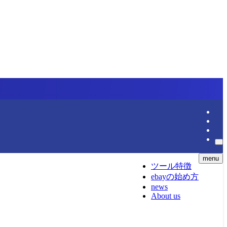
menu
ツール特徴
ebayの始め方
news
About us