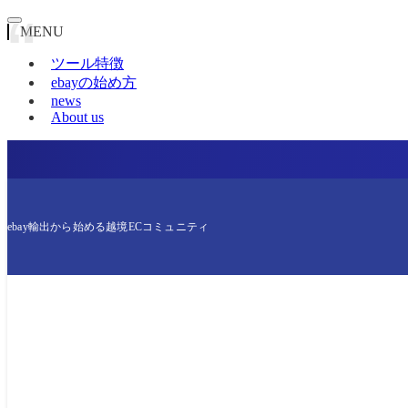
MENU
ツール特徴
ebayの始め方
news
About us
ebay輸出から始める越境ECコミュニティ