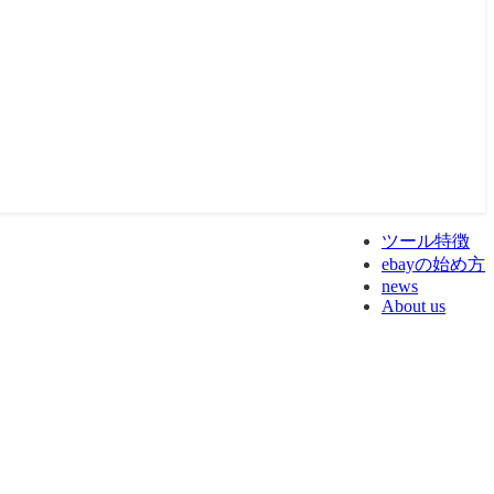
ツール特徴
ebayの始め方
news
About us