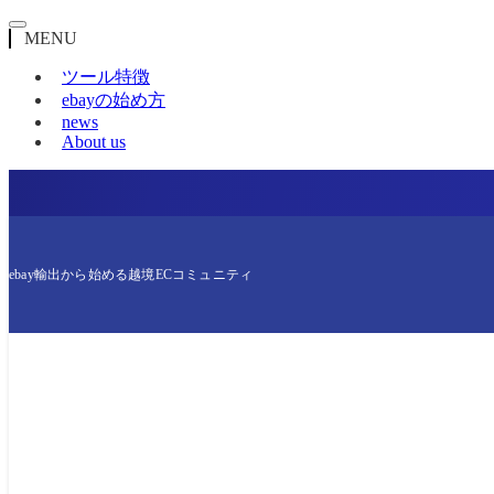
MENU
ツール特徴
ebayの始め方
news
About us
ebay輸出から始める越境ECコミュニティ