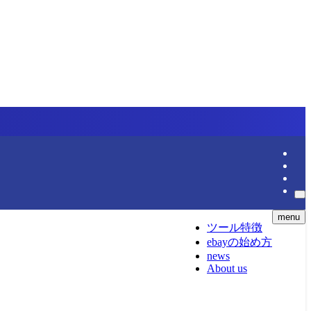
menu
ツール特徴
ebayの始め方
news
About us