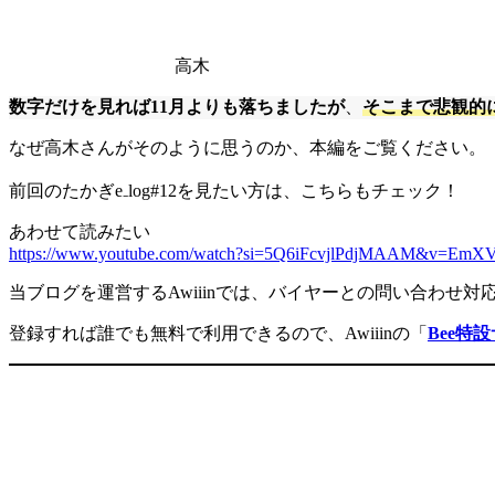
高木
数字だけを見れば11月よりも落ちましたが
、
そこまで悲観的
なぜ高木さんがそのように思うのか、本編をご覧ください。
前回のたかぎe₋log#12を見たい方は、こちらもチェック！
あわせて読みたい
https://www.youtube.com/watch?si=5Q6iFcvjlPdjMAAM&v=EmX
当ブログを運営するAwiiinでは、バイヤーとの問い合わせ対
登録すれば誰でも無料で利用できるので、Awiiinの「
Bee特