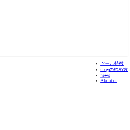
ツール特徴
ebayの始め方
news
About us