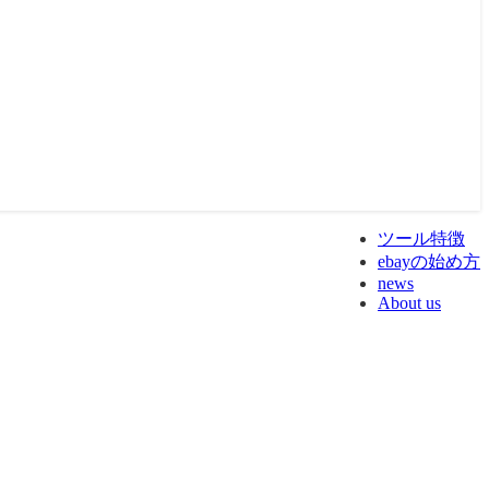
ツール特徴
ebayの始め方
news
About us