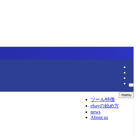
menu
ツール特徴
ebayの始め方
news
About us