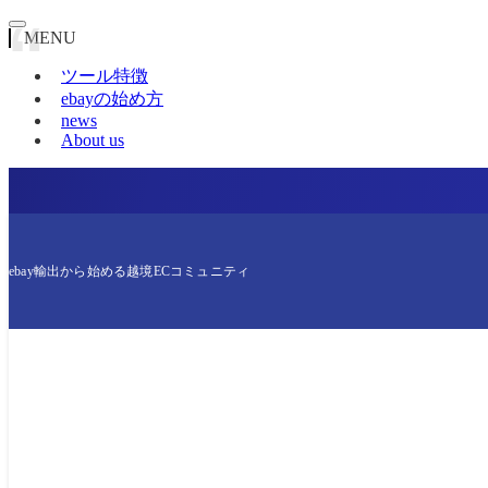
MENU
ツール特徴
ebayの始め方
news
About us
ebay輸出から始める越境ECコミュニティ