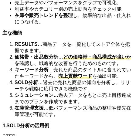
売上データやパフォーマンスをグラフで可視化。
利益率やカテゴリー別の売上動向をチェック可能。
在庫や販売トレンドを整理
し、効率的な出品・仕入れ
につなげる。
主な機能
RESULTS
…商品データを一覧化してストア全体を把
握できます。
価格帯・出品数分析
…
どの価格帯・商品構成が強いか
を確認し、戦略的な改善を行うためのものです。
キーワード分析
…売れた商品のタイトルに含まれてい
たキーワードから、
売上貢献ワード
を抽出可能。
SOLD分析
…過去に売れた商品の傾向を分析し、リサ
ーチや戦略に応用できる機能です。
シミュレーション…
過去データをもとに売上目標達成
までのプランを作成できます。
在庫管理支援
…低パフォーマンス商品の整理や優先在
庫管理が可能です。
4.
SOLD分析の活用例