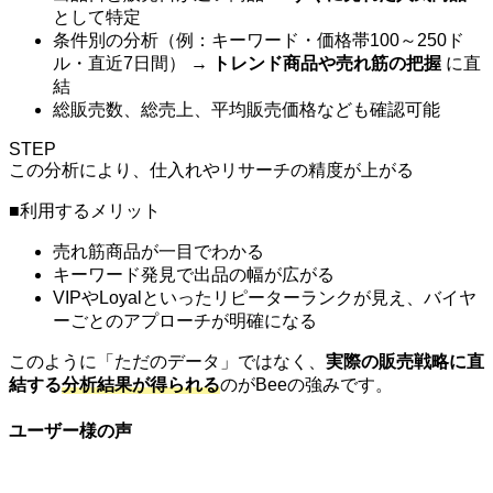
として特定
条件別の分析（例：キーワード・価格帯100～250ド
ル・直近7日間） →
トレンド商品や売れ筋の把握
に直
結
総販売数、総売上、平均販売価格なども確認可能
STEP
この分析により、仕入れやリサーチの精度が上がる
■利用するメリット
売れ筋商品が一目でわかる
キーワード発見で出品の幅が広がる
VIPやLoyalといったリピーターランクが見え、バイヤ
ーごとのアプローチが明確になる
このように「ただのデータ」ではなく、
実際の販売戦略に直
結する
分析結果が得られる
のがBeeの強みです。
ユーザー様の声