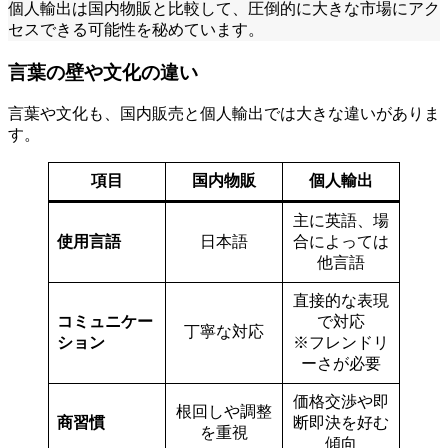
個人輸出は国内物販と比較して、圧倒的に大きな市場にアク
セスできる可能性を秘めています。
言葉の壁や文化の違い
言葉や文化も、国内販売と個人輸出では大きな違いがありま
す。
項目
国内物販
個人輸出
主に英語、場
使用言語
日本語
合によっては
他言語
直接的な表現
コミュニケー
で対応
丁寧な対応
ション
※フレンドリ
ーさが必要
価格交渉や即
根回しや調整
商習慣
断即決を好む
を重視
傾向