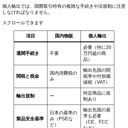
個人輸出では、国際取引特有の複雑な手続きや法規制に注意
しなければなりません。
スクロールできます
項目
国内物販
個人輸出
必要（特に20
通関手続き
不要
万円超の商
品）
輸出先国の関
国内消費税の
関税と税金
税率や付加価
み
値税（VAT）
特定商品に規
輸出規制
ー
制あり
輸出先国の基
日本の基準の
準も必要
製品安全基準
み（PSEな
（CE、FCC
ど）
など）