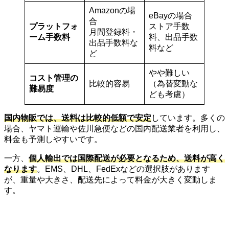
Amazonの場
eBayの場合
合
プラットフォ
ストア手数
月間登録料・
ーム手数料
料、出品手数
出品手数料な
料など
ど
やや難しい
コスト管理の
比較的容易
（為替変動な
難易度
ども考慮）
国内物販では、送料は比較的低額で安定
しています。多くの
場合、ヤマト運輸や佐川急便などの国内配送業者を利用し、
料金も予測しやすいです。
一方、
個人輸出では国際配送が必要となるため、送料が高く
なります
。EMS、DHL、FedExなどの選択肢があります
が、重量や大きさ、配送先によって料金が大きく変動しま
す。