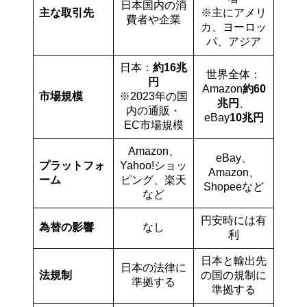
日本国内の消
主な取引先
※主にアメリ
費者や企業
カ、ヨーロッ
パ、アジア
日本：
約16兆
世界全体：
円
Amazon
約60
市場規模
※2023年の国
兆円
、
内の通販・
eBay
10兆円
EC市場規模
Amazon、
eBay、
プラットフォ
Yahoo!ショッ
Amazon、
ーム
ピング、楽天
Shopeeなど
など
円安時には有
為替の影響
なし
利
日本と輸出先
日本の法律に
法規制
の国の規制に
準拠する
準拠する