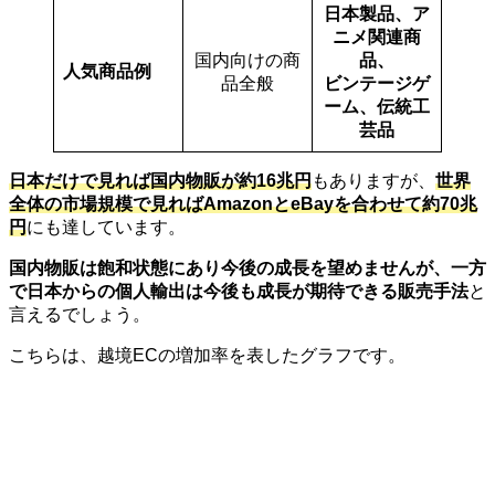
日本製品、ア
ニメ関連商
国内向けの商
品、
人気商品例
品全般
ビンテージゲ
ーム、伝統工
芸品
日本だけで見れば国内物販が約16兆円
もありますが、
世界
全体の市場規模で見ればAmazonとeBayを合わせて約70兆
円
にも達しています。
国内物販は飽和状態にあり今後の成長を望めませんが、一方
で日本からの個人輸出は今後も成長が期待できる販売手法
と
言えるでしょう。
こちらは、越境ECの増加率を表したグラフです。