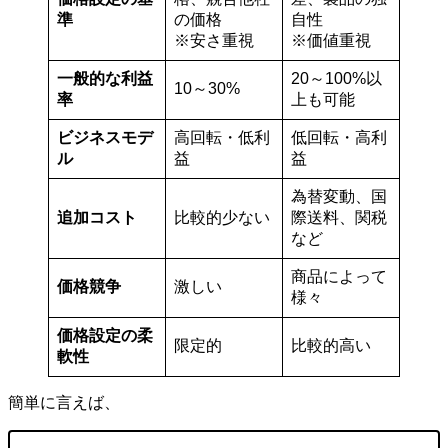
準
の価格
自性
※安さ重視
※価値重視
一般的な利益
20～100%以
10～30%
率
上も可能
ビジネスモデ
高回転・低利
低回転・高利
ル
益
益
為替変動、国
追加コスト
比較的少ない
際送料、関税
など
商品によって
価格競争
激しい
様々
価格設定の柔
限定的
比較的高い
軟性
簡単に言えば、