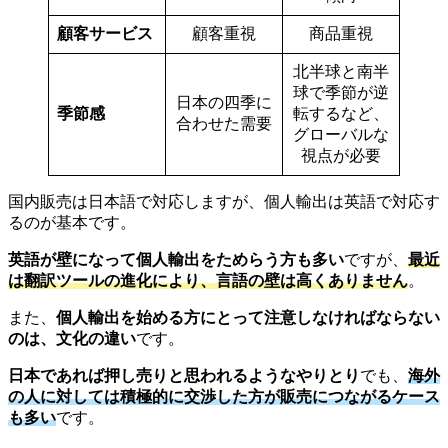
顧客サービス
顧客重視
商品重視
北半球と南半
球で季節が逆
日本の四季に
季節感
転するなど、
合わせた需要
グローバルな
視点が必要
国内販売は日本語で対応しますが、個人輸出は英語で対応す
るのが基本です。
英語が壁になって個人輸出をためらう方も多い
ですが、
最近
は翻訳ツールの進化により、言語の壁は高くありません
。
また、
個人輸出を始める方にとって注意しなければならない
のは、文化の違い
です。
日本であれば押し売りと思われるようなやりとり
でも、
海外
の人に対しては積極的に交渉した方が販売につながるケース
も多い
です。