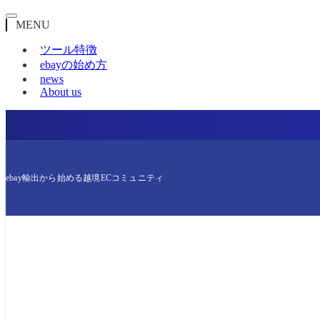
MENU
ツール特徴
ebayの始め方
news
About us
ebay輸出から始める越境ECコミュニティ