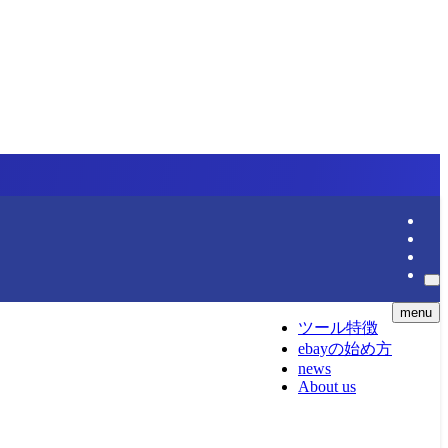
menu
ツール特徴
ebayの始め方
news
About us