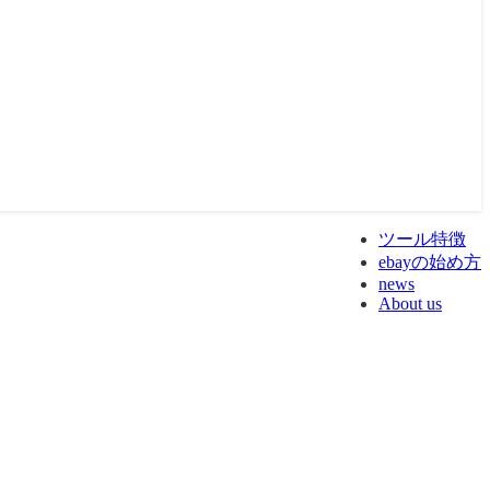
ツール特徴
ebayの始め方
news
About us