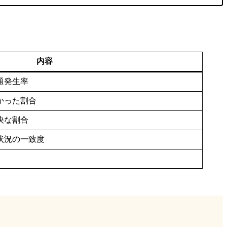
内容
題発生率
かった割合
決な割合
状況の一致度