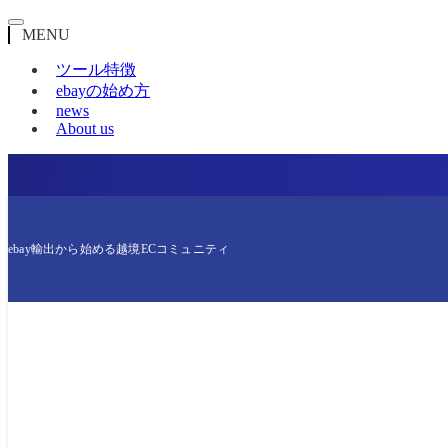
MENU
ツール特徴
ebayの始め方
news
About us
ebay輸出から始める越境ECコミュニティ