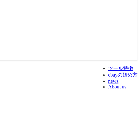
ツール特徴
ebayの始め方
news
About us