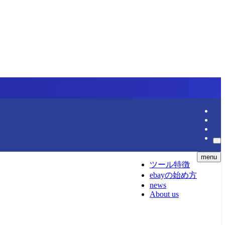
menu
ツール特徴
ebayの始め方
news
About us