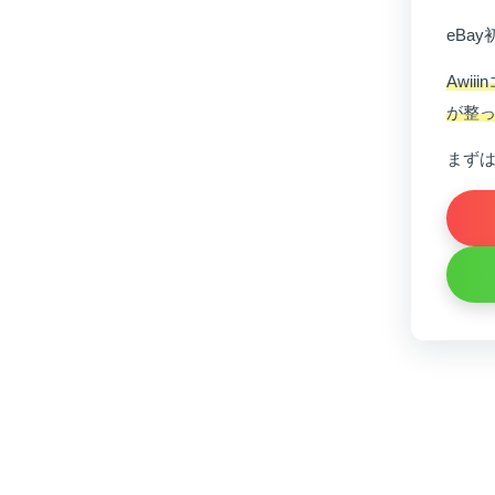
eBa
Awi
が整
まず