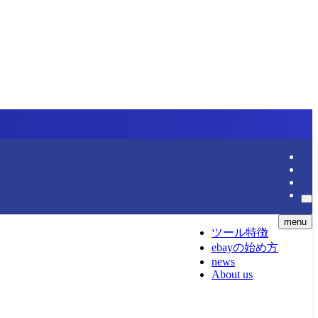
menu
ツール特徴
ebayの始め方
news
About us