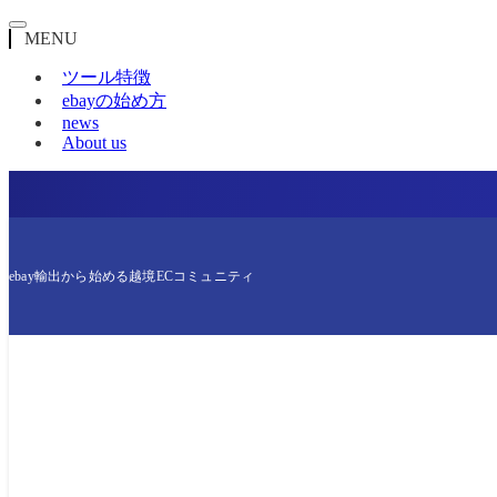
MENU
ツール特徴
ebayの始め方
news
About us
ebay輸出から始める越境ECコミュニティ