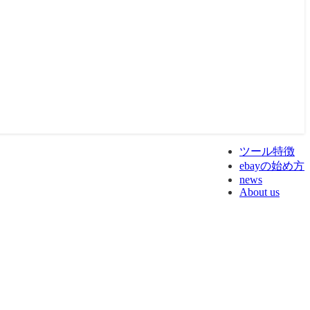
ツール特徴
ebayの始め方
news
About us